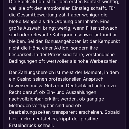
Die Spielsektion ist für den ersten Kontakt wichtig,
weil sie oft den emotionalen Einstieg schafft. Für
die Gesamtbewertung zählt aber weniger die
bloße Menge als die Ordnung der Inhalte. Eine
große Auswahl bringt wenig, wenn Filter schwach
sind oder relevante Kategorien schwer auffindbar
bleiben. Bei den Bonusangeboten ist der Kernpunkt
nicht die Höhe einer Aktion, sondern ihre
Lesbarkeit. In der Praxis sind faire, verständliche
Bedingungen oft wertvoller als hohe Werbezahlen.
Der Zahlungsbereich ist meist der Moment, in dem
ein Casino seinen professionellen Anspruch
beweisen muss. Nutzer in Deutschland achten zu
Recht darauf, ob Ein- und Auszahlungen
nachvollziehbar erklärt werden, ob gängige
Methoden verfügbar sind und ob
Bearbeitungszeiten transparent erscheinen. Sobald
hier Lücken entstehen, kippt der positive
Ersteindruck schnell.