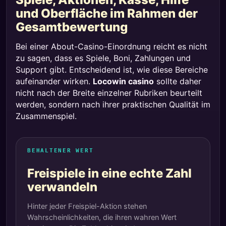
und Oberfläche im Rahmen der
Gesamtbewertung
Bei einer About-Casino-Einordnung reicht es nicht
zu sagen, dass es Spiele, Boni, Zahlungen und
Support gibt. Entscheidend ist, wie diese Bereiche
aufeinander wirken.
Locowin casino
sollte daher
nicht nach der Breite einzelner Rubriken beurteilt
werden, sondern nach ihrer praktischen Qualität im
Zusammenspiel.
BEHALTENER WERT
Freispiele in eine echte Zahl
verwandeln
Hinter jeder Freispiel-Aktion stehen
Wahrscheinlichkeiten, die ihren wahren Wert