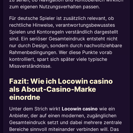
zum eigenen Nutzungsverhalten passen.
Für deutsche Spieler ist zusätzlich relevant, ob
rechtliche Hinweise, verantwortungsbewusstes
Spielen und Kontoregeln verständlich dargestellt
sind. Ein seriöser Gesamteindruck entsteht nicht
nur durch Design, sondern durch nachvollziehbare
Rahmenbedingungen. Wer diese Punkte vorab
kontrolliert, spart sich später viele typische
Missverständnisse.
Fazit: Wie ich Locowin casino
als About-Casino-Marke
einordne
Unter dem Strich wirkt
Locowin casino
wie ein
Anbieter, der auf einen modernen, zugänglichen
Gesamteindruck setzt und dabei mehrere zentrale
Bereiche sinnvoll miteinander verbinden will. Das