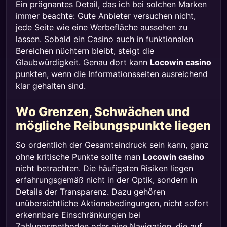
Ein prägnantes Detail, das ich bei solchen Marken
immer beachte: Gute Anbieter versuchen nicht,
jede Seite wie eine Werbefläche aussehen zu
lassen. Sobald ein Casino auch in funktionalen
Bereichen nüchtern bleibt, steigt die
Glaubwürdigkeit. Genau dort kann
Locowin casino
punkten, wenn die Informationsseiten ausreichend
klar gehalten sind.
Wo Grenzen, Schwächen und
mögliche Reibungspunkte liegen
So ordentlich der Gesamteindruck sein kann, ganz
ohne kritische Punkte sollte man
Locowin casino
nicht betrachten. Die häufigsten Risiken liegen
erfahrungsgemäß nicht in der Optik, sondern in
Details der Transparenz. Dazu gehören
unübersichtliche Aktionsbedingungen, nicht sofort
erkennbare Einschränkungen bei
Zahlungsmethoden oder eine Navigation, die auf