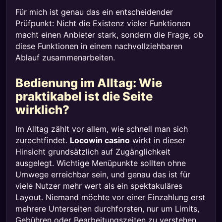
Für mich ist genau das ein entscheidender
Prüfpunkt: Nicht die Existenz vieler Funktionen
macht einen Anbieter stark, sondern die Frage, ob
diese Funktionen in einem nachvollziehbaren
Ablauf zusammenarbeiten.
Bedienung im Alltag: Wie
praktikabel ist die Seite
wirklich?
Im Alltag zählt vor allem, wie schnell man sich
zurechtfindet.
Locowin casino
wirkt in dieser
Hinsicht grundsätzlich auf Zugänglichkeit
ausgelegt. Wichtige Menüpunkte sollten ohne
Umwege erreichbar sein, und genau das ist für
viele Nutzer mehr wert als ein spektakuläres
Layout. Niemand möchte vor einer Einzahlung erst
mehrere Unterseiten durchforsten, nur um Limits,
Gebühren oder Bearbeitungszeiten zu verstehen.