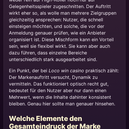
Gelegenheitsspieler zugeschnitten. Der Auftritt
wirkt eher so, als wolle man mehrere Zielgruppen
gleichzeitig ansprechen: Nutzer, die schnell
einsteigen möchten, und solche, die vor der
Anmeldung genauer prüfen, wie ein Anbieter
organisiert ist. Diese Mischform kann ein Vorteil
sein, weil sie flexibel wirkt. Sie kann aber auch
dazu führen, dass einzelne Bereiche
unterschiedlich stark ausgearbeitet sind.
Ein Punkt, der bei
Loco win casino
praktisch zählt:
Der Markenauftritt versucht, Dynamik zu
vermitteln. Das funktioniert optisch recht gut,
bedeutet für den Nutzer aber nur dann einen
Mehrwert, wenn die Inhalte dahinter konsistent
bleiben. Genau hier sollte man genauer hinsehen.
Welche Elemente den
Gesamteindruck der Marke