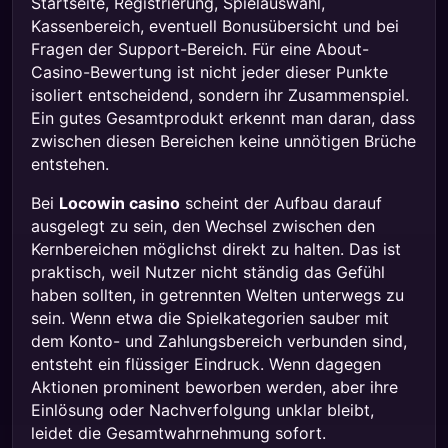
Startseite, Registrierung, Spielauswahl,
Kassenbereich, eventuell Bonusübersicht und bei
Fragen der Support-Bereich. Für eine About-
Casino-Bewertung ist nicht jeder dieser Punkte
isoliert entscheidend, sondern ihr Zusammenspiel.
Ein gutes Gesamtprodukt erkennt man daran, dass
zwischen diesen Bereichen keine unnötigen Brüche
entstehen.
Bei
Locowin casino
scheint der Aufbau darauf
ausgelegt zu sein, den Wechsel zwischen den
Kernbereichen möglichst direkt zu halten. Das ist
praktisch, weil Nutzer nicht ständig das Gefühl
haben sollten, in getrennten Welten unterwegs zu
sein. Wenn etwa die Spielkategorien sauber mit
dem Konto- und Zahlungsbereich verbunden sind,
entsteht ein flüssiger Eindruck. Wenn dagegen
Aktionen prominent beworben werden, aber ihre
Einlösung oder Nachverfolgung unklar bleibt,
leidet die Gesamtwahrnehmung sofort.